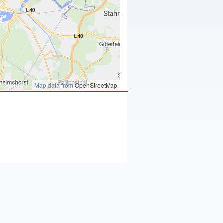
Map data from
OpenStreetMap