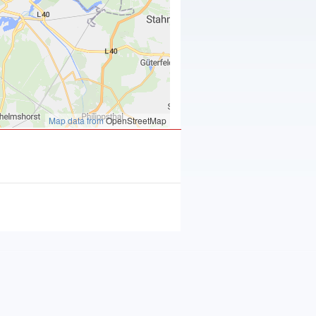
Map data from
OpenStreetMap