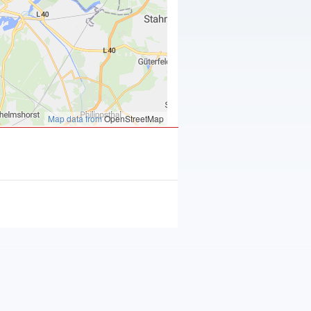
Map data from
OpenStreetMap