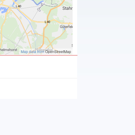
Map data from
OpenStreetMap