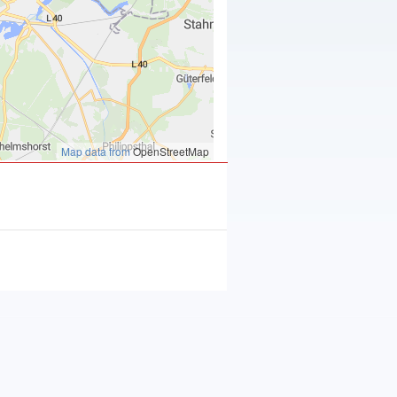
Map data from
OpenStreetMap