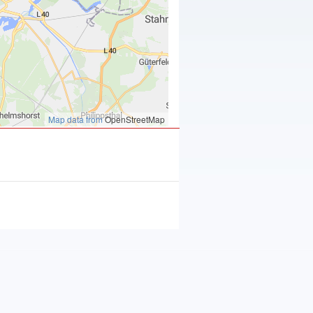
Map data from
OpenStreetMap