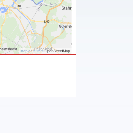
Map data from
OpenStreetMap