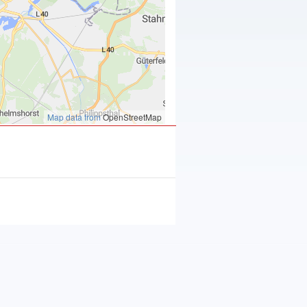
Map data from
OpenStreetMap