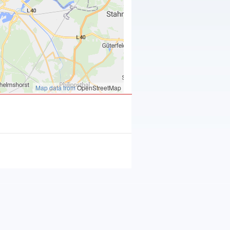
Map data from
OpenStreetMap