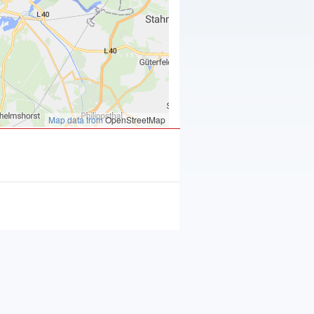
Map data from
OpenStreetMap