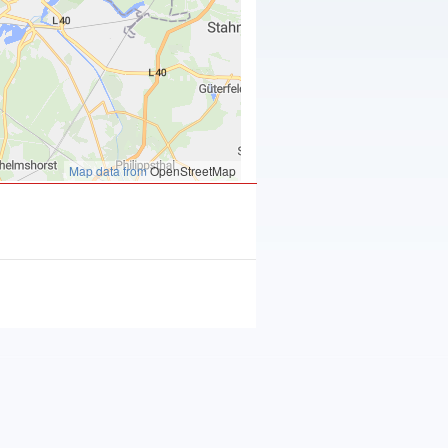
Map data from
OpenStreetMap