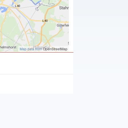
Map data from
OpenStreetMap