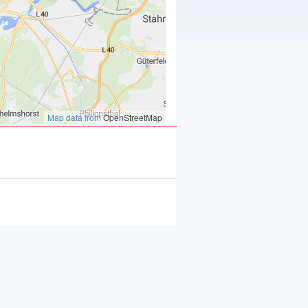
Map data from
OpenStreetMap