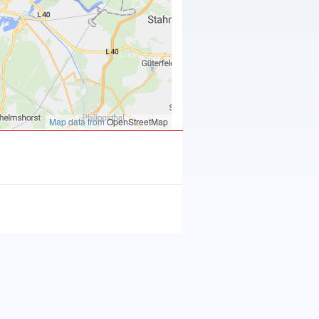
Map data from
OpenStreetMap