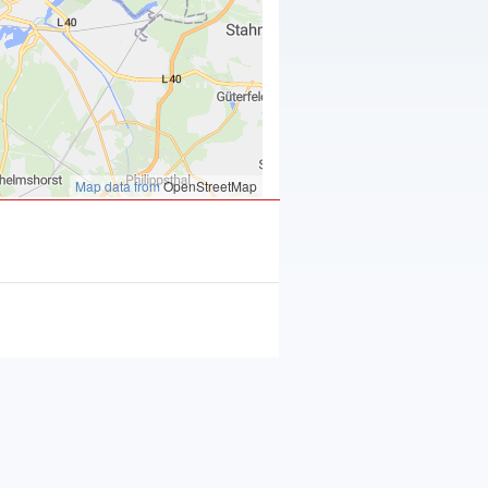
Map data from
OpenStreetMap