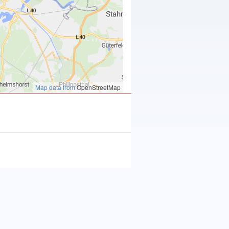
Map data from
OpenStreetMap