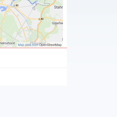
Map data from
OpenStreetMap