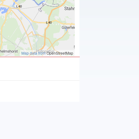
Map data from
OpenStreetMap