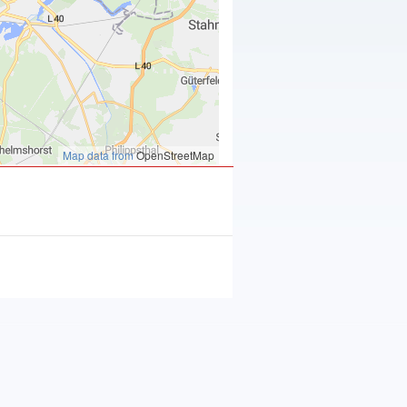
Map data from
OpenStreetMap