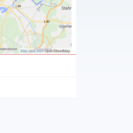
Map data from
OpenStreetMap