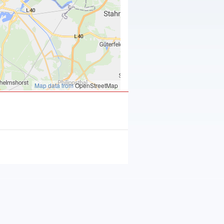
Map data from
OpenStreetMap