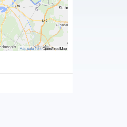
Map data from
OpenStreetMap