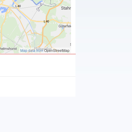
Map data from
OpenStreetMap