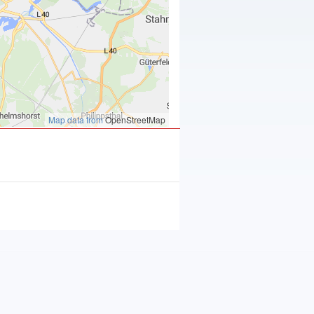
Map data from
OpenStreetMap