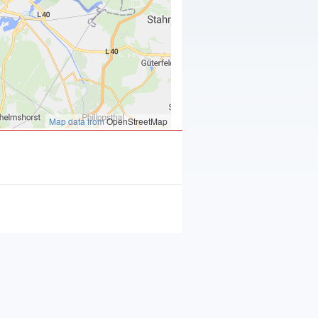
Map data from
OpenStreetMap