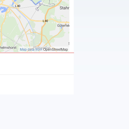
Map data from
OpenStreetMap