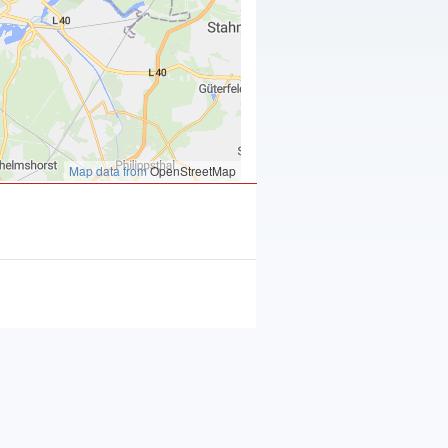
Map data from
OpenStreetMap